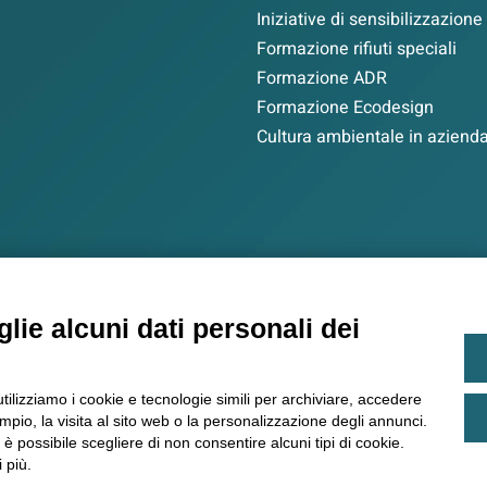
Iniziative di sensibilizzazione
Formazione rifiuti speciali
Formazione ADR
Formazione Ecodesign
Cultura ambientale in aziend
lie alcuni dati personali dei
 Società consortile di servizi amministrativi, informatici, tecn
Via A. Scarsellini, 14 – 20161 Milano
C.F./Registro Imprese Milano 11344540965 – Capitale sociale euro
utilizziamo i cookie e tecnologie simili per archiviare, accedere
pio, la visita al sito web o la personalizzazione degli annunci.
, è possibile scegliere di non consentire alcuni tipi di cookie.
Whistleblowing
Cookie P
 più.