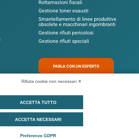
Rottamazioni fiscali
Gestione toner esausti
Smantellamento di linee produttive
obsolete e macchinari ingombranti
Gestione rifiuti pericolosi
a
Gestione rifiuti speciali
PARLA CON UN ESPERTO
Rifiuta cookie non necessari ✕
ici e di consulenza ambientale e normativa.
ACCETTA TUTTO
 24.750
ACCETTA NECESSARI
olicy
Informativa sito web
Privacy Policy
Termini e Condizioni
Preferenze GDPR