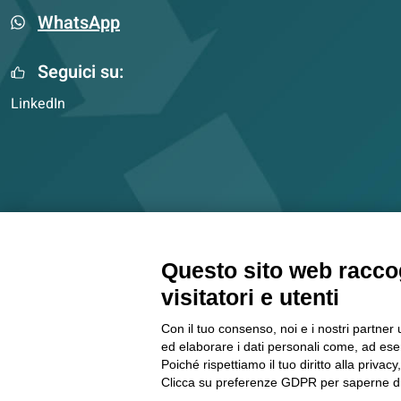
WhatsApp
Seguici su:
LinkedIn
Questo sito web raccog
ERION COMPLIANCE ORGANIZATION S.C.A R.L. –
visitatori e utenti
P.IVA/
Con il tuo consenso, noi e i nostri partner 
ed elaborare i dati personali come, ad esem
Poiché rispettiamo il tuo diritto alla privacy
© 2026 Erion. All right reserved.
Made with
by
SYROOP
.
Clicca su preferenze GDPR per saperne di