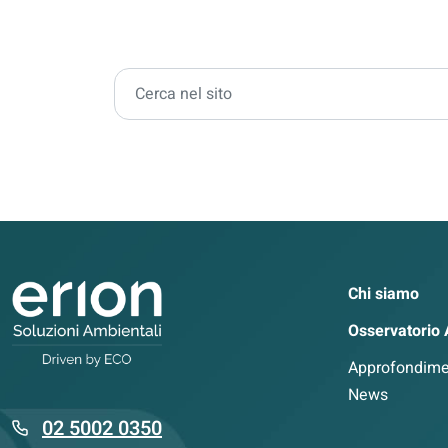
Cerca
Chi siamo
Osservatorio
Approfondime
News
02 5002 0350