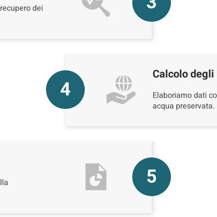
3
 recupero dei
Calcolo degli 
4
Elaboriamo dati co
acqua preservata.
5
lla