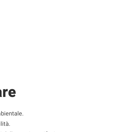
are
mbientale.
lità.