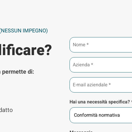
(NESSUN IMPEGNO)
Nome
ificare?
*
Azienda
*
 permette di:
E-
mail
aziendale
*
Hai una necessità specifica? 
datto