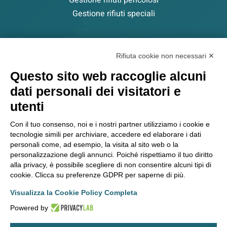
Gestione rifiuti pericolosi
Gestione rifiuti speciali
PARLA CON UN ESPERTO
Rifiuta cookie non necessari ✕
Questo sito web raccoglie alcuni
dati personali dei visitatori e
ERION COMPLIANCE ORGANIZATION S.C.A R.L. – Società
utenti
consortile di servizi amministrativi, informatici, tecnici e di
Con il tuo consenso, noi e i nostri partner utilizziamo i cookie e
consulenza ambientale e normativa.
tecnologie simili per archiviare, accedere ed elaborare i dati
Via A. Scarsellini, 14 – 20161 Milano
personali come, ad esempio, la visita al sito web o la
P.IVA/C.F./Registro Imprese Milano 11344540965 – Capitale
personalizzazione degli annunci. Poiché rispettiamo il tuo diritto
sociale euro 24.750
alla privacy, è possibile scegliere di non consentire alcuni tipi di
cookie. Clicca su preferenze GDPR per saperne di più.
Visualizza la Cookie Policy Completa
Whistleblowing
Cookie Policy
Informativa sito web
Powered by
Privacy Policy
Termini e Condizioni