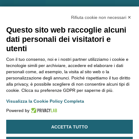
PARLA CON UN ESPERTO
Rifiuta cookie non necessari ✕
Questo sito web raccoglie alcuni
dati personali dei visitatori e
ERION COMPLIANCE ORGANIZATION S.C.A R.L. – Società
utenti
consortile di servizi amministrativi, informatici, tecnici e di
Con il tuo consenso, noi e i nostri partner utilizziamo i cookie e
consulenza ambientale e normativa.
tecnologie simili per archiviare, accedere ed elaborare i dati
Via A. Scarsellini, 14 – 20161 Milano
personali come, ad esempio, la visita al sito web o la
P.IVA/C.F./Registro Imprese Milano 11344540965 – Capitale
personalizzazione degli annunci. Poiché rispettiamo il tuo diritto
sociale euro 24.750
alla privacy, è possibile scegliere di non consentire alcuni tipi di
cookie. Clicca su preferenze GDPR per saperne di più.
Visualizza la Cookie Policy Completa
Whistleblowing
Cookie Policy
Informativa sito web
Powered by
Privacy Policy
Termini e Condizioni
ACCETTA TUTTO
© 2026 Erion. All right reserved.
Made with
by
SYROOP
.