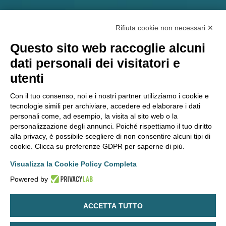
PARLA CON UN ESPERTO
Rifiuta cookie non necessari ✕
Questo sito web raccoglie alcuni
dati personali dei visitatori e
ERION COMPLIANCE ORGANIZATION S.C.A R.L. – Società
utenti
consortile di servizi amministrativi, informatici, tecnici e di
Con il tuo consenso, noi e i nostri partner utilizziamo i cookie e
consulenza ambientale e normativa.
tecnologie simili per archiviare, accedere ed elaborare i dati
Via A. Scarsellini, 14 – 20161 Milano
personali come, ad esempio, la visita al sito web o la
P.IVA/C.F./Registro Imprese Milano 11344540965 – Capitale
personalizzazione degli annunci. Poiché rispettiamo il tuo diritto
sociale euro 24.750
alla privacy, è possibile scegliere di non consentire alcuni tipi di
cookie. Clicca su preferenze GDPR per saperne di più.
Visualizza la Cookie Policy Completa
Whistleblowing
Cookie Policy
Informativa sito web
Powered by
Privacy Policy
Termini e Condizioni
ACCETTA TUTTO
© 2026 Erion. All right reserved.
Made with
by
SYROOP
.